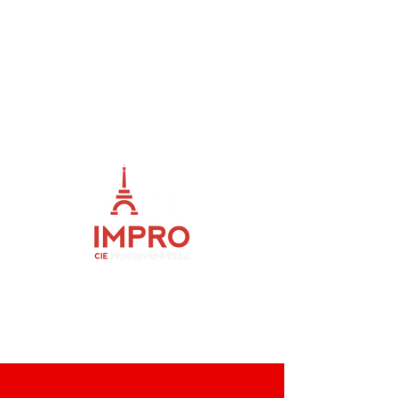
ME
NU