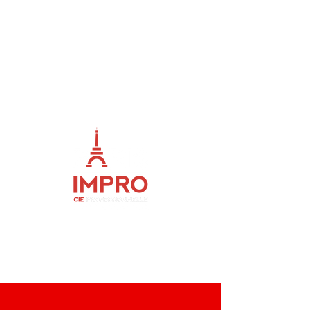
ME
NU