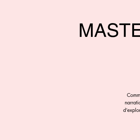
MASTE
Comme
narrati
d’explo