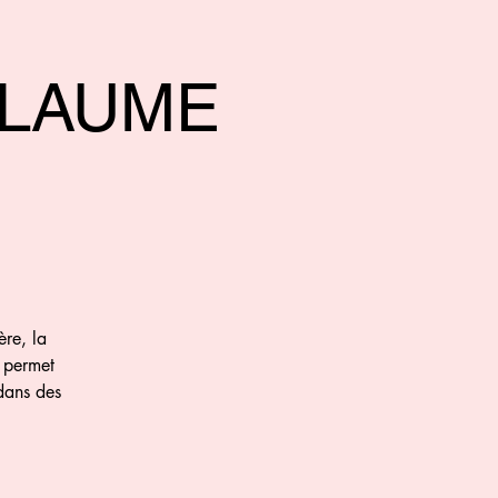
LLAUME
re, la
n permet
dans des