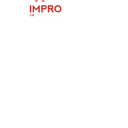
Soyez les premier.è.s informé.e.s des
nouveaux évènements Paris Impro
S'abonner
CONTACTEZ NOUS