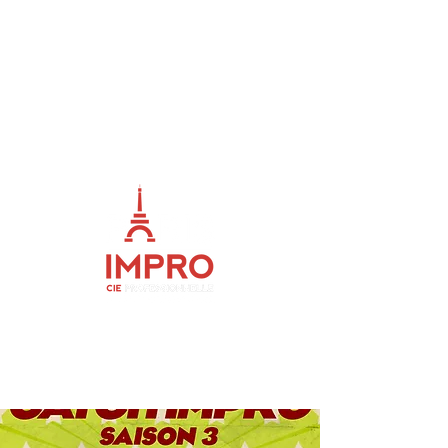
ME
NU